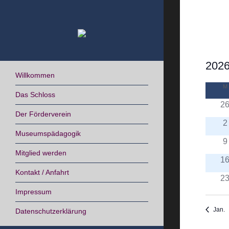
Skip
to
content
2026
Willkommen
Datum
M
Kal
wähle
Das Schloss
2
von
Der Förderverein
2
Ver
Museumspädagogik
9
Mitglied werden
1
Kontakt / Anfahrt
2
Impressum
Jan.
Datenschutzerklärung