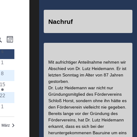
Nachruf
uche
Veranstaltung
eranstaltungen
Monat
Ansichten-
uche
S
SONNTAG
Navigation
Mit aufrichtiger Anteilnahme nehmen wir
1
nd
Abschied von Dr. Lutz Heidemann. Er ist
8
letzten Sonntag im Alter von 87 Jahren
nsichten,
gestorben.
15
Dr. Lutz Heidemann war nicht nur
avigation
Gründungsmitglied des Fördervereins
22
Schloß Horst, sondern ohne ihn hätte es
1
den Förderverein vielleicht nie gegeben.
Bereits lange vor der Gründung des
Fördervereins, hat Dr. Lutz Heidemann
März
erkannt, dass es sich bei der
heruntergekommenen Bauruine um eins