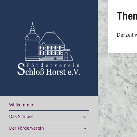
Skip
to
The
content
Derzeit
Willkommen
expand
Das Schloss
child
menu
expand
Der Förderverein
child
menu