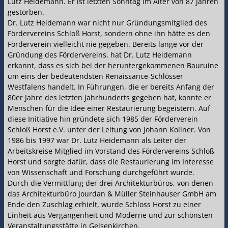
Lutz Heidemann. Er ist letzten Sonntag im Alter von 87 Jahren
gestorben.
Dr. Lutz Heidemann war nicht nur Gründungsmitglied des
Fördervereins Schloß Horst, sondern ohne ihn hätte es den
Förderverein vielleicht nie gegeben. Bereits lange vor der
Gründung des Fördervereins, hat Dr. Lutz Heidemann
erkannt, dass es sich bei der heruntergekommenen Bauruine
um eins der bedeutendsten Renaissance-Schlösser
Westfalens handelt. In Führungen, die er bereits Anfang der
80er Jahre des letzten Jahrhunderts gegeben hat, konnte er
Menschen für die Idee einer Restaurierung begeistern. Auf
diese Initiative hin gründete sich 1985 der Förderverein
Schloß Horst e.V. unter der Leitung von Johann Kollner. Von
1986 bis 1997 war Dr. Lutz Heidemann als Leiter der
Arbeitskreise Mitglied im Vorstand des Fördervereins Schloß
Horst und sorgte dafür, dass die Restaurierung im Interesse
von Wissenschaft und Forschung durchgeführt wurde.
Durch die Vermittlung der drei Architekturbüros, von denen
das Architekturbüro Jourdan & Müller Steinhauser GmbH am
Ende den Zuschlag erhielt, wurde Schloss Horst zu einer
Einheit aus Vergangenheit und Moderne und zur schönsten
Veranstaltungsstätte in Gelsenkirchen.