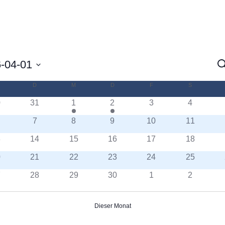
-04-01
S
V
S
MONTAG
D
DIENSTAG
M
MITTWOCH
D
DONNERSTAG
F
FREITAG
S
SAMSTAG
ender
n.
0
31
1
2
3
4
u
7
8
9
10
11
A
anstaltungen
3
14
15
16
17
18
N
0
21
22
23
24
25
7
28
29
30
1
2
Dieser Monat