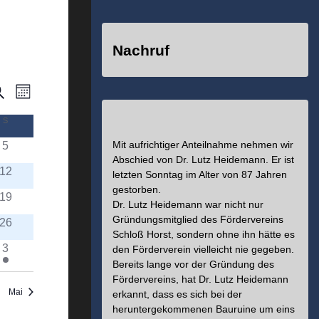
Nachruf
uche
Veranstaltung
eranstaltungen
Monat
Ansichten-
uche
S
SONNTAG
Navigation
Mit aufrichtiger Anteilnahme nehmen wir
5
nd
Abschied von Dr. Lutz Heidemann. Er ist
12
letzten Sonntag im Alter von 87 Jahren
nsichten,
gestorben.
19
Dr. Lutz Heidemann war nicht nur
avigation
Gründungsmitglied des Fördervereins
26
Schloß Horst, sondern ohne ihn hätte es
3
den Förderverein vielleicht nie gegeben.
Bereits lange vor der Gründung des
Fördervereins, hat Dr. Lutz Heidemann
Mai
erkannt, dass es sich bei der
heruntergekommenen Bauruine um eins