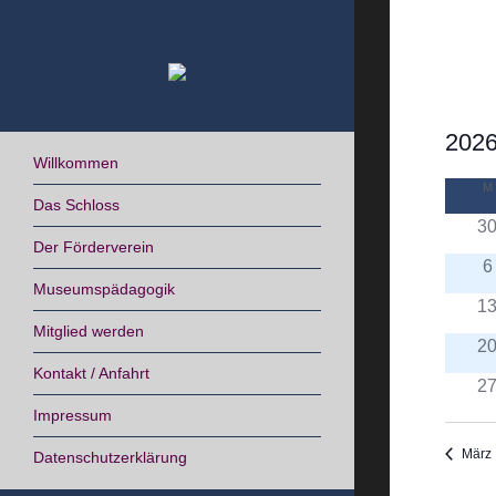
Skip
to
content
2026
Willkommen
Datum
M
Kal
wähle
Das Schloss
3
von
Der Förderverein
6
Ver
Museumspädagogik
1
Mitglied werden
2
Kontakt / Anfahrt
2
Impressum
März
Datenschutzerklärung