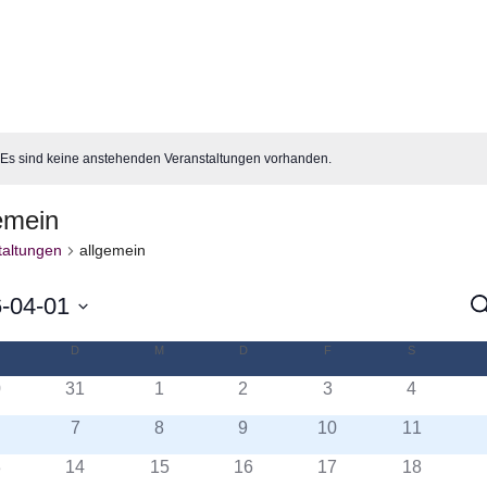
Es sind keine anstehenden Veranstaltungen vorhanden.
is
emein
taltungen
allgemein
-04-01
S
V
S
MONTAG
D
DIENSTAG
M
MITTWOCH
D
DONNERSTAG
F
FREITAG
S
SAMSTAG
ender
n.
0
31
1
2
3
4
u
7
8
9
10
11
A
anstaltungen
3
14
15
16
17
18