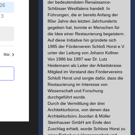
avigation
der bedeutendsten Renaissance-
26
Schlösser Westfalens handelt. In
Führungen, die er bereits Anfang der
3
80er Jahre des letzten Jahrhunderts
gegeben hat, konnte er Menschen für
die Idee einer Restaurierung begeistern.
Auf diese Initiative hin gründete sich
1985 der Förderverein Schloß Horst e.V.
unter der Leitung von Johann Kollner.
Mai
Von 1986 bis 1997 war Dr. Lutz
Heidemann als Leiter der Arbeitskreise
Mitglied im Vorstand des Fördervereins
Schloß Horst und sorgte dafür, dass die
Restaurierung im Interesse von
Wissenschaft und Forschung
durchgeführt wurde.
Durch die Vermittlung der drei
Architekturbüros, von denen das
Architekturbüro Jourdan & Müller
Steinhauser GmbH am Ende den
Zuschlag erhielt, wurde Schloss Horst zu