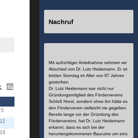
Nachruf
Mit aufrichtiger Anteilnahme nehmen wir
Abschied von Dr. Lutz Heidemann. Er ist
letzten Sonntag im Alter von 87 Jahren
gestorben.
uche
Veranstaltung
eranstaltungen
Dr. Lutz Heidemann war nicht nur
Monat
Gründungsmitglied des Fördervereins
Ansichten-
uche
S
SONNTAG
Schloß Horst, sondern ohne ihn hätte es
Navigation
den Förderverein vielleicht nie gegeben.
5
nd
Bereits lange vor der Gründung des
Fördervereins, hat Dr. Lutz Heidemann
12
nsichten,
erkannt, dass es sich bei der
19
heruntergekommenen Bauruine um eins