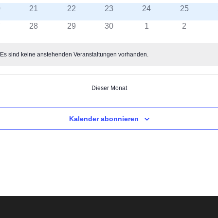
N
0
21
22
23
24
25
7
28
29
30
1
2
Es sind keine anstehenden Veranstaltungen vorhanden.
is
Dieser Monat
Kalender abonnieren