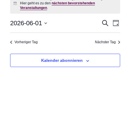
Hier geht es zu den
nächsten bevorstehenden
Hinweis
Veranstaltungen
.
2026-06-01
Suche
Vera
Veranst
Tag
Datum
Ansi
Suche
wählen.
Vorheriger Tag
Nächster Tag
Navi
und
Ansicht
Kalender abonnieren
Navigat