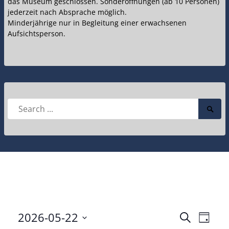
das Museum geschlossen. Sonderöffnungen (ab 10 Personen)
jederzeit nach Absprache möglich.
Minderjährige nur in Begleitung einer erwachsenen
Aufsichtsperson.
Search
Searc
for:
Submi
2026-05-22
Veranstal
Veran
Suche
Tag