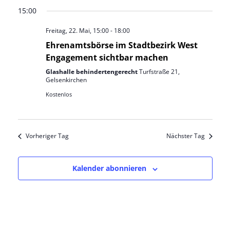
Datum
Ansic
Suche
15:00
wählen.
Navig
und
Freitag, 22. Mai, 15:00
-
18:00
Ehrenamtsbörse im Stadtbezirk West
Ansichten
Engagement sichtbar machen
Glashalle behindertengerecht
Turfstraße 21,
Navigatio
Gelsenkirchen
Kostenlos
Vorheriger Tag
Nächster Tag
Kalender abonnieren