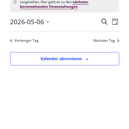
vorgesehen. Hier geht es zu den
nächsten
Hinweis
bevorstehenden Veranstaltungen
.
2026-05-06
Veranstal
Veran
Suche
Tag
Datum
Ansic
Suche
wählen.
Vorheriger Tag
Nächster Tag
Navig
und
Ansichten
Kalender abonnieren
Navigatio