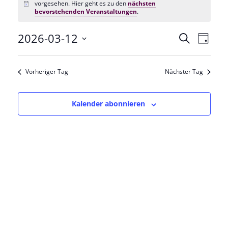
vorgesehen. Hier geht es zu den
nächsten
Hinweis
bevorstehenden Veranstaltungen
.
2026-03-12
Veranstal
Veran
Suche
Tag
Datum
Ansic
Suche
wählen.
Vorheriger Tag
Nächster Tag
Navig
und
Ansichten
Kalender abonnieren
Navigatio