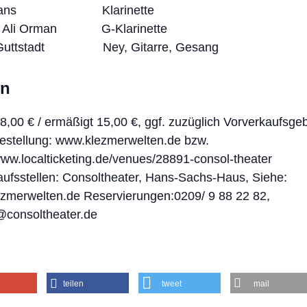
 Evans Klarinette
 Ali Orman G-Klarinette
 Guttstadt Ney, Gitarre, Gesang
en
 18,00 € / ermäßigt 15,00 €, ggf. zuzüglich Vorverkaufsge
Bestellung: www.klezmerwelten.de bzw.
www.localticketing.de/venues/28891-consol-theater
aufsstellen: Consoltheater, Hans-Sachs-Haus, Siehe:
zmerwelten.de Reservierungen:0209/ 9 88 22 82,
@consoltheater.de
teilen
tweet
mail