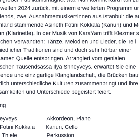
.welten 2024 zurück, mit einem erweiterten Programm u
riends, zwei Ausnahmemusiker*innen aus Istanbul: die a
nland stammende Asineth Fotini Kokkala (Kanun) und 
n (Klarinette). In der Musik von KaraYam trifft Klezmer 
chen Verwandten: Tänze, Melodien und Lieder, die Teil
iedlicher Traditionen sind und doch sehr hörbar einer
amen Quelle entspringen. Arrangiert vom genialen
ischen Tausendsassa Ilya Shneyveys, erwartet Sie eine
rende und einzigartige Klanglandschaft, die Brücken baut
lich unterschiedliche Kulturen zusammenbringt und ihre
amkeiten und Unterschiede begeistert feiert.
ung
Shneyveys Akkordeon, Piano
 Fotini Kokkala Kanun, Cello
us Thiele Perkussion