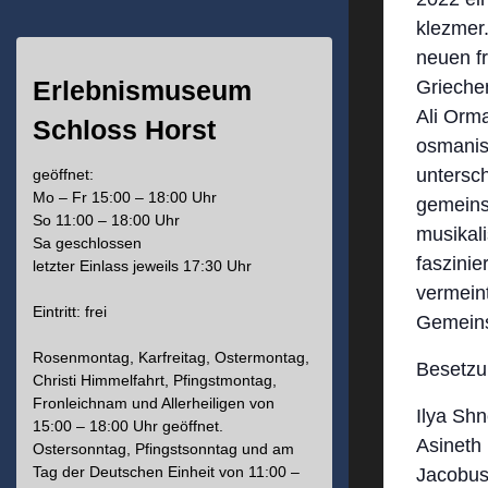
klezmer
neuen f
Erlebnismuseum
Grieche
Ali Orma
Schloss Horst
osmanis
untersch
geöffnet:
Mo – Fr 15:00 – 18:00 Uhr
gemeins
So 11:00 – 18:00 Uhr
musikal
Sa geschlossen
faszinie
letzter Einlass jeweils 17:30 Uhr
vermeint
Eintritt: frei
Gemeins
Rosenmontag, Karfreitag, Ostermontag,
Besetz
Christi Himmelfahrt, Pfingstmontag,
Fronleichnam und Allerheiligen von
Ilya 
15:00 – 18:00 Uhr geöffnet.
Asineth
Ostersonntag, Pfingstsonntag und am
Tag der Deutschen Einheit von 11:00 –
Jacob