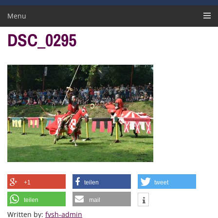
Menu
DSC_0295
+1
teilen
tweet
teilen
mail
Written by:
fvsh-admin