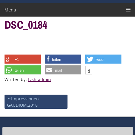
Menu
DSC_0184
+1
teilen
tweet
teilen
mail
Written by:
fvsh-admin
Beitragsnavigation
Impressionen
GAUDIUM.2018