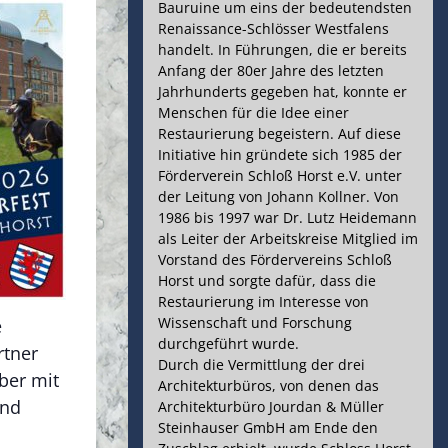
Bauruine um eins der bedeutendsten
Renaissance-Schlösser Westfalens
handelt. In Führungen, die er bereits
Anfang der 80er Jahre des letzten
Jahrhunderts gegeben hat, konnte er
Menschen für die Idee einer
Restaurierung begeistern. Auf diese
Initiative hin gründete sich 1985 der
Förderverein Schloß Horst e.V. unter
der Leitung von Johann Kollner. Von
1986 bis 1997 war Dr. Lutz Heidemann
als Leiter der Arbeitskreise Mitglied im
Vorstand des Fördervereins Schloß
Horst und sorgte dafür, dass die
Restaurierung im Interesse von
Wissenschaft und Forschung
e
durchgeführt wurde.
rtner
Durch die Vermittlung der drei
ber mit
Architekturbüros, von denen das
und
Architekturbüro Jourdan & Müller
Steinhauser GmbH am Ende den