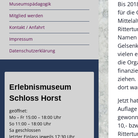
Bis 2018
Museumspädagogik
für die
Mitglied werden
Mittela
Kontakt / Anfahrt
Rittert
Namen 
Impressum
Gelsenk
Datenschutzerklärung
vielen 
die Org
finanzi
ziehen.
Erlebnismuseum
dort wa
Schloss Horst
Jetzt h
Auflage
geöffnet:
gewonne
Mo – Fr 15:00 – 18:00 Uhr
So 11:00 – 18:00 Uhr
10,- bzw
Sa geschlossen
Rittert
letzter Einlass jeweils 17:30 Uhr