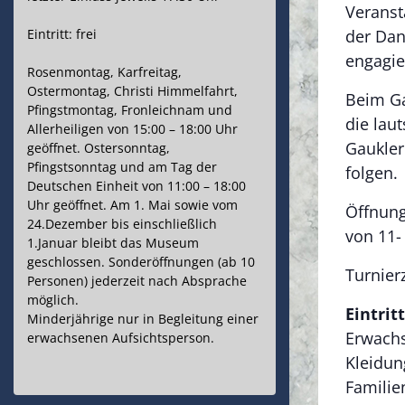
Veranst
Eintritt: frei
der Dan
engagier
Rosenmontag, Karfreitag,
Ostermontag, Christi Himmelfahrt,
Beim Ga
Pfingstmontag, Fronleichnam und
die lau
Allerheiligen von 15:00 – 18:00 Uhr
Gaukler 
geöffnet. Ostersonntag,
Pfingstsonntag und am Tag der
folgen.
Deutschen Einheit von 11:00 – 18:00
Uhr geöffnet. Am 1. Mai sowie vom
Öffnung
24.Dezember bis einschließlich
von 11-
1.Januar bleibt das Museum
geschlossen. Sonderöffnungen (ab 10
Turnier
Personen) jederzeit nach Absprache
möglich.
Eintrit
Minderjährige nur in Begleitung einer
Erwachs
erwachsenen Aufsichtsperson.
Kleidun
Familie