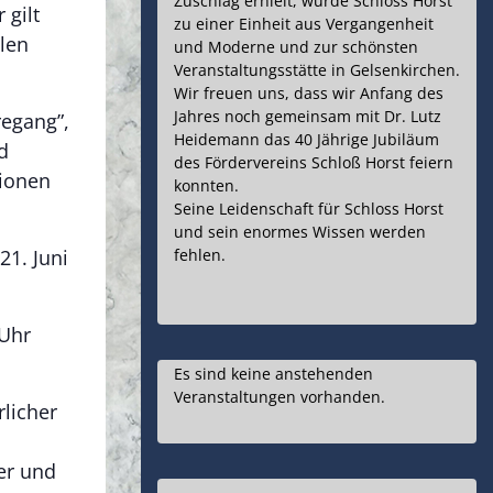
Zuschlag erhielt, wurde Schloss Horst
 gilt
zu einer Einheit aus Vergangenheit
len
und Moderne und zur schönsten
Veranstaltungsstätte in Gelsenkirchen.
Wir freuen uns, dass wir Anfang des
Jahres noch gemeinsam mit Dr. Lutz
egang”,
Heidemann das 40 Jährige Jubiläum
d
des Fördervereins Schloß Horst feiern
tionen
konnten.
Seine Leidenschaft für Schloss Horst
und sein enormes Wissen werden
21. Juni
fehlen.
 Uhr
Es sind keine anstehenden
Veranstaltungen vorhanden.
rlicher
der und