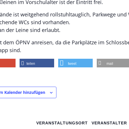
Kleinen im Vorschulalter ist der Eintritt frei.
ände ist weitgehend rollstuhltauglich, Parkwege und
chende WCs sind vorhanden.
n der Leine sind erlaubt.
it dem ÖPNV anreisen, da die Parkplätze im Schlossb
app sind.
teilen
tweet
mail
m Kalender hinzufügen
VERANSTALTUNGSORT
VERANSTALTER