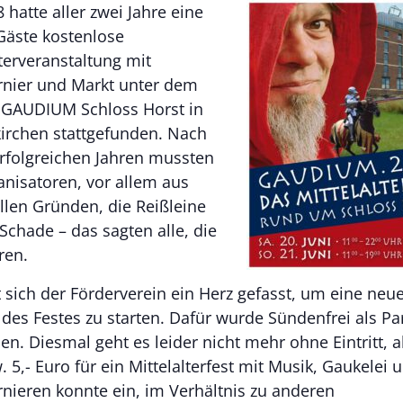
 hatte aller zwei Jahre eine
 Gäste kostenlose
lterveranstaltung mit
urnier und Markt unter dem
GAUDIUM Schloss Horst in
irchen stattgefunden. Nach
erfolgreichen Jahren mussten
anisatoren, vor allem aus
ellen Gründen, die Reißleine
 Schade – das sagten alle, die
ren.
at sich der Förderverein ein Herz gefasst, um eine neu
 des Festes zu starten. Dafür wurde Sündenfrei als Pa
n. Diesmal geht es leider nicht mehr ohne Eintritt, a
. 5,- Euro für ein Mittelalterfest mit Musik, Gaukelei 
urnieren konnte ein, im Verhältnis zu anderen