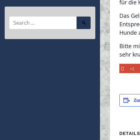
für die 
Das Gel
Search
Search
Entspre
for:
Submit
Hunde a
Bitte m
sehr kn
+1
Zu
DETAILS