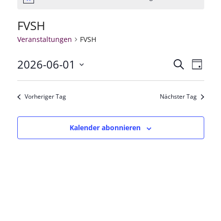
Hinweis
FVSH
Veranstaltungen
FVSH
2026-06-01
Veranstal
Veran
Suche
Tag
Datum
Ansic
Suche
wählen.
Vorheriger Tag
Nächster Tag
Navig
und
Ansichten
Kalender abonnieren
Navigatio