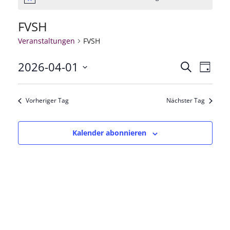
Hinweis
FVSH
Veranstaltungen
FVSH
2026-04-01
Veranstal
Veran
Suche
Tag
Datum
Ansic
Suche
wählen.
Vorheriger Tag
Nächster Tag
Navig
und
Ansichten
Kalender abonnieren
Navigatio