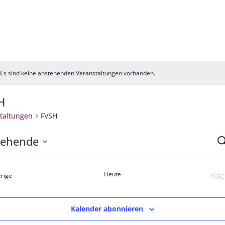
Es sind keine anstehenden Veranstaltungen vorhanden.
is
H
taltungen
FVSH
tehende
V
S
m
S
n.
Heute
Näc
Veranstaltungen
rige
u
A
Kalender abonnieren