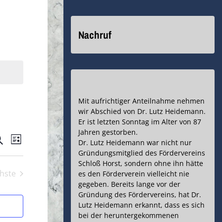
Nachruf
Mit aufrichtiger Anteilnahme nehmen
wir Abschied von Dr. Lutz Heidemann.
Er ist letzten Sonntag im Alter von 87
Jahren gestorben.
eranstaltungen
Veranstaltung
uche
Dr. Lutz Heidemann war nicht nur
Liste
Gründungsmitglied des Fördervereins
Ansichten-
uche
Schloß Horst, sondern ohne ihn hätte
hste
Navigation
es den Förderverein vielleicht nie
nd
Veranstaltungen
gegeben. Bereits lange vor der
Gründung des Fördervereins, hat Dr.
nsichten,
Lutz Heidemann erkannt, dass es sich
bei der heruntergekommenen