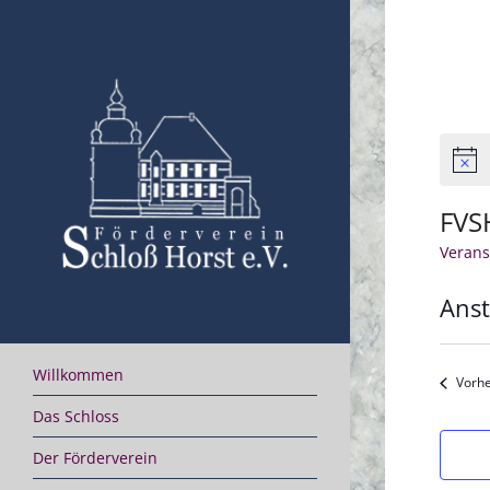
Skip
to
content
Hinwe
FVS
Verans
Ans
Datu
wähle
Willkommen
Vorhe
Das Schloss
Der Förderverein