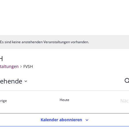
Es sind keine anstehenden Veranstaltungen vorhanden.
is
H
taltungen
FVSH
tehende
V
S
m
S
n.
Heute
Näc
Veranstaltungen
rige
u
A
Kalender abonnieren