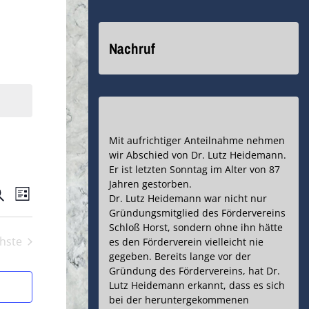
Nachruf
Mit aufrichtiger Anteilnahme nehmen
wir Abschied von Dr. Lutz Heidemann.
Er ist letzten Sonntag im Alter von 87
Jahren gestorben.
eranstaltungen
Veranstaltung
uche
Dr. Lutz Heidemann war nicht nur
Liste
Gründungsmitglied des Fördervereins
Ansichten-
uche
Schloß Horst, sondern ohne ihn hätte
hste
Navigation
es den Förderverein vielleicht nie
nd
Veranstaltungen
gegeben. Bereits lange vor der
Gründung des Fördervereins, hat Dr.
nsichten,
Lutz Heidemann erkannt, dass es sich
bei der heruntergekommenen