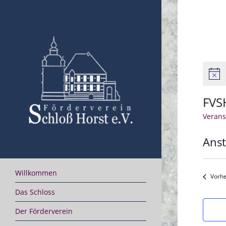
Skip
to
content
Hinwe
FVS
Verans
Ans
Datu
wähle
Willkommen
Vorhe
Das Schloss
Der Förderverein