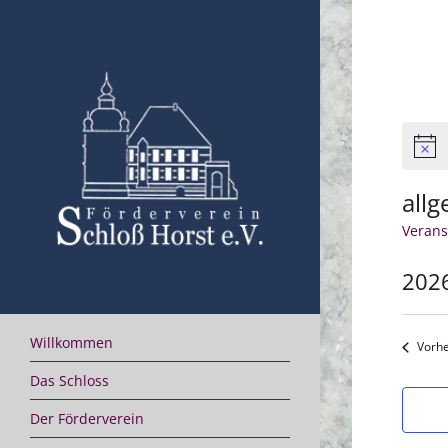
Skip
to
content
Hinwe
all
Verans
202
Datu
wähle
Willkommen
Vorhe
Das Schloss
Der Förderverein