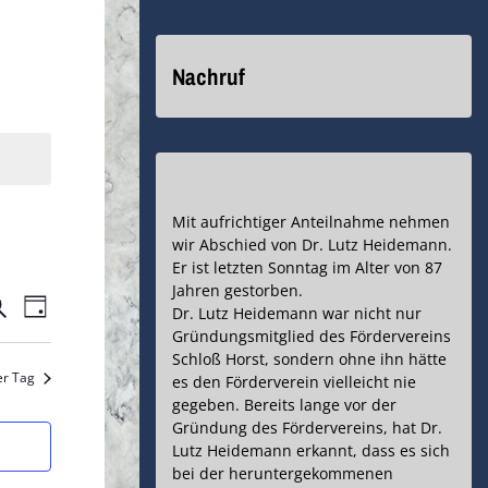
Nachruf
Mit aufrichtiger Anteilnahme nehmen
wir Abschied von Dr. Lutz Heidemann.
Er ist letzten Sonntag im Alter von 87
Jahren gestorben.
eranstaltungen
Veranstaltung
uche
Dr. Lutz Heidemann war nicht nur
Tag
Gründungsmitglied des Fördervereins
Ansichten-
uche
Schloß Horst, sondern ohne ihn hätte
er Tag
Navigation
es den Förderverein vielleicht nie
nd
gegeben. Bereits lange vor der
Gründung des Fördervereins, hat Dr.
nsichten,
Lutz Heidemann erkannt, dass es sich
bei der heruntergekommenen