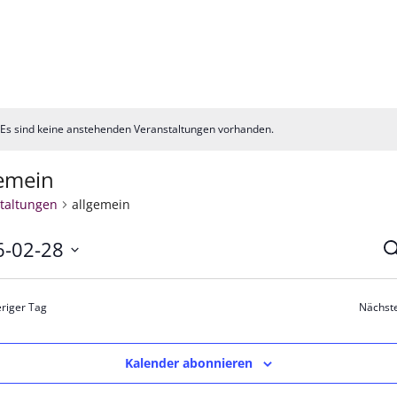
Es sind keine anstehenden Veranstaltungen vorhanden.
is
gemein
taltungen
allgemein
6-02-28
V
S
m
S
n.
riger Tag
Nächst
u
A
Kalender abonnieren