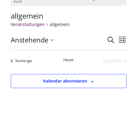
Hinweis
allgemein
Veranstaltungen
allgemein
Anstehende
Veranstal
Veran
Suche
Liste
Datum
Ansic
Suche
wählen.
Heute
Nächste
Veranstaltungen
Navig
Vorherige
und
Veranstal
Ansichten
Kalender abonnieren
Navigatio