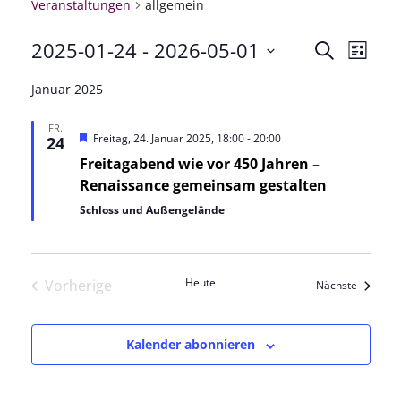
Veranstaltungen
allgemein
2025-01-24
 - 
2026-05-01
Veranstal
Veran
Suche
Liste
Datum
Ansic
Suche
Januar 2025
wählen.
Navig
und
FR.
Hervorgehoben
Freitag, 24. Januar 2025, 18:00
-
20:00
24
Ansichten
Freitagabend wie vor 450 Jahren –
Renaissance gemeinsam gestalten
Navigatio
Schloss und Außengelände
Heute
Vorherige
Veransta
Nächste
Veranstaltungen
Kalender abonnieren