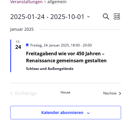
Veranstaltungen
allgemein
2025-01-24
 - 
2025-10-01
Veranstal
Veran
Suche
Liste
Datum
Ansic
Suche
Januar 2025
wählen.
Navig
und
FR.
Hervorgehoben
Freitag, 24. Januar 2025, 18:00
-
20:00
24
Ansichten
Freitagabend wie vor 450 Jahren –
Renaissance gemeinsam gestalten
Navigatio
Schloss und Außengelände
Heute
Vorherige
Veransta
Nächste
Veranstaltungen
Kalender abonnieren